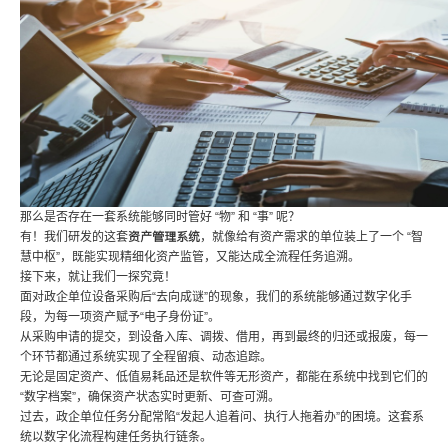
那么是否存在一套系统能够同时管好 “物” 和 “事” 呢？
资产管理系统
有！我们研发的这套
，就像给有资产需求的单位装上了一个 “智
慧中枢”，既能实现精细化资产监管，又能达成全流程任务追溯。
接下来，就让我们一探究竟！
面对政企单位设备采购后“去向成谜”的现象，我们的系统能够通过数字化手
段，为每一项资产赋予“电子身份证”。
从采购申请的提交，到设备入库、调拨、借用，再到最终的归还或报废，每一
个环节都通过系统实现了全程留痕、动态追踪。
无论是固定资产、低值易耗品还是软件等无形资产，都能在系统中找到它们的
“数字档案”，确保资产状态实时更新、可查可溯。
过去，政企单位任务分配常陷“发起人追着问、执行人拖着办”的困境。这套系
统以数字化流程构建任务执行链条。